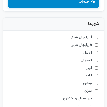
خدمات
شهرها
آذربایجان شرقی
آذربایجان غربی
اردبیل
اصفهان
البرز
ایلام
بوشهر
تهران
چهارمحال و بختیاری
خراسان جنوبی