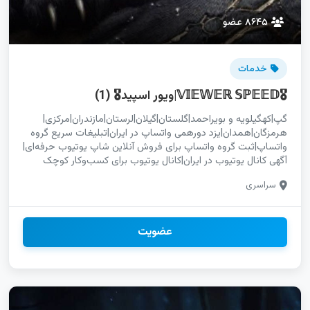
۸۶۴۵ عضو
خدمات
🎖𝕍𝕀𝔼𝕎𝔼ℝ 𝕊ℙ𝔼𝔼𝔻|ویور اسپید🎖 (1)
گپ|کهگیلویه و بویراحمد|گلستان|گیلان|لرستان|مازندران|مرکزی|
هرمزگان|همدان|یزد دورهمی واتساپ در ایران|تبلیغات سریع گروه
واتساپ|ثبت گروه واتساپ برای فروش آنلاین شاپ یوتیوب حرفه‌ای|
آگهی کانال یوتیوب در ایران|کانال یوتیوب برای کسب‌وکار کوچک
کانال|شاهین‌دژ|شوط|ماکو|مهاباد|میاندوآب|نقده|ساوجبلاغ|طالقان|
سراسری
کرج|نظرآباد|فردیس چتکده|آذربایجان شرقی|آذربایجان غربی|اردبیل|
اصفهان|البرز|ایلام|بوشهر|تهران|چهارمحال و بختیاری|خراسان جنوبی|
خراسان رضوی گروه چت دخترونه جهرم|گروه چت پسرونه جهرم|
گپ دخترانه جهرم|گروهیاب جهرم لینکدونی|رامهرمز|شادگان|شوش|
عضویت
شوشتر|کارون|گتوند|لالی|ماهشهر|مسجدسلیمان|هفتکل|هویزه|
هندیجان تلگرام کهگیلویه|اینستاگرام کهگیلویه|یوتیوب کهگیلویه|
واتساپ کهگیلویه|ایتا کهگیلویه|روبیکا کهگیلویه لینک یاب|فریدن|
فریدون‌شهر|فلاورجان|کاشان|گلپایگان|لنجان|مبارکه|نایین|نجف‌آباد|
نطنز|نیشابور گروهیاب واتساپ با ممبر واقعی|لینکیاب واتساپ برای