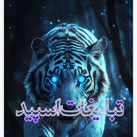
فروش محصول|گروه واتساپ برای تبلیغات آنلاین تلگرام|اینستاگرام|
یوتیوب|واتساپ|روبیکا|ایتا|سروش|سایت|استخدام|خدمات|قدس|
قرچک سایت ایتا گیلان|سایت سروش گیلان|سایت روبیکا گیلان