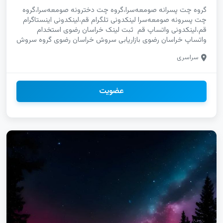
گروه چت پسرانه صومعه‌سرا،گروه چت دخترونه صومعه‌سرا،گروه
چت پسرونه صومعه‌سرا لینکدونی تلگرام قم،لینکدونی اینستاگرام
قم،لینکدونی واتساپ قم ثبت لینک خراسان رضوی استخدام
واتساپ خراسان رضوی بازاریابی سروش خراسان رضوی گروه سروش
چهارمحال بختیاری گپ روبیکا چهارمحال بختیاری چت ایتا
سراسری
چهارمحال بختیاری
تلگرام،ارومیه،اشنویه،بوکان،پلدشت،پیرانشهر،تکاب،چالدران،چایپاره،خ
چنل،آزادشهر،آق
قلا،گز،ترکمن،رامیان،کردکوی،کلاله،گالکیش،گرگان،گنبد کاووس،علی
عضویت
آباد چتکده،آذربایجان شرقی،آذربایجان
غربی،اردبیل،اصفهان،البرز،ایلام،بوشهر،تهران،چهارمحال و
بختیاری،خراسان جنوبی،خراسان رضوی لینکدونی
کوهدشت،تبلیغات کوهدشت،فروشگاه کوهدشت،لینکده
لنجان،مبارکه،نایین،نجف‌آباد،نطنز،نیشابور گپ پسرانه رفسنجان،گپ
دخترونه رفسنجان،گپ پسرونه رفسنجان،تبلیغات رفسنجان سایت
تلگرام زنجان،سایت اینستاگرام زنجان،سایت واتساپ زنجان مختلط
اینستاگرام خراسان شمالی دورهمی تلگرام خراسان شمالی کانال
سروش خراسان شمالی