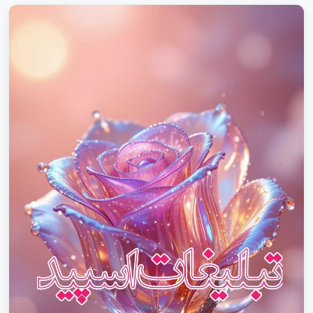
پلدختر،روبیکا پلدختر،سروش پلدختر،گروه چت دخترانه پلدختر
تبلیغات گروه سروش برای آموزش،ثبت گروه سروش حرفه‌ای،گروه
سروش برای استخدام محلی فروشگاه نیشابور،لینکده
نیشابور،لینکیاب نیشابور،چتکده نیشابور،چتیاب نیشابور،گروهکده
نیشابور گروهکده ایتا برای فروش 2025،تبلیغات گروه ایتا برای
کسب‌وکار،گروه ایتا برای خدمات حرفه‌ای