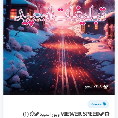
۷۳۱۸ عضو
خدمات
💥🧨𝕍𝕀𝔼𝕎𝔼ℝ 𝕊ℙ𝔼𝔼𝔻|ویور اسپید🧨💥 (1)