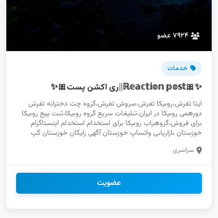
۷۹۲۴ عضو
خدمات
✨🎀ℝ𝕖𝕒𝕔𝕥𝕚𝕠𝕟 𝕡𝕠𝕤𝕥||ری اکشن پست🎀✨
ایتا تفرش،روبیکا تفرش،سروش تفرش،گروه چت دخترانه تفرش
دورهمی روبیکا در ایران،تبلیغات سریع گروه روبیکا،ثبت پیج روبیکا
برای فروش،گروهیاب روبیکا برای استخدام استخدام اینستاگرام
خوزستان بازاریابی واتساپ خوزستان آگهی رایگان خوزستان گپ
دخترانه خرمشهر،گپ پسرانه خرمشهر،گپ دخترونه خرمشهر،گپ
سراسری
خمینی‌شهر،سمیرم،شاهین‌شهر،شهرضا،دهاقان لینکدونی روبیکا
فارس،لینکدونی سروش فارس،لینکدونی واتساپ فارس
گروه،ایجرود،خدابنده،خرمدره،زنجان،سلطانیه،طارم،ماهنشان،خرمشهر،دزفو
عضویت
رامشیر لینکدونی روبیکا برای استارتاپ،گروه روبیکا برای خدمات
دیجیتال،چت روبیکا برای تبلیغات محلی ایتا