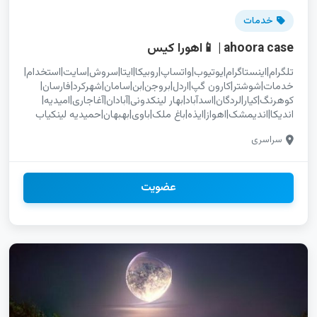
خدمات
ahoora case | 📱اهورا کیس
تلگرام|اینستاگرام|یوتیوب|واتساپ|روبیکا|ایتا|سروش|سایت|استخدام|
خدمات|شوشتر|کارون گپ|اردل|بروجن|بن|سامان|شهرکرد|فارسان|
کوهرنگ|کیار|لردگان|اسدآباد|بهار لینکدونی|آبادان|آغاجاری|امیدیه|
اندیکا|اندیمشک|اهواز|ایذه|باغ ملک|باوی|بهبهان|حمیدیه لینکیاب
بهبهان|چتکده بهبهان|چتیاب بهبهان|گروهکده بهبهان|گروهیاب
سراسری
بهبهان|تلگرام بهبهان استخدام یوتیوب کردستان|بازاریابی اینستاگرام
کردستان|آگهی رایگان کردستان ایتا نجف آباد|روبیکا نجف آباد|سروش
نجف آباد|گروه چت دخترانه نجف آباد تبلیغات اینستاگرام فروشگاه|
آنلاین شاپ اینستاگرام|خدمات اینستاگرام ایرانی|آگهی پیج
عضویت
اینستاگرام آنلاین شاپ اینستاگرام برای برندینگ|آگهی اینستاگرام
برای کسب‌وکار 2025 بازاریابی اینستاگرام خراسان جنوبی|آگهی رایگان
خراسان جنوبی لینک کده|حاجی آباد|خمیر|رودان|سیریک|قشم|میناب
تلگرام|اینستاگرام|یوتیوب|واتساپ|روبیکا|ایتا|سروش|سایت|استخدام|
خدمات|عنبراباد|فاریاب گروه تلگرام برای برندینگ|گپ تلگرام ارزان|
چتکده تلگرام برای کسب‌وکارهای کوچک