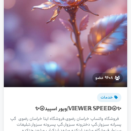
۹۶۰۸ عضو
خدمات
✨🌝𝕍𝕀𝔼𝕎𝔼ℝ 𝕊ℙ𝔼𝔼𝔻|ویور اسپید🌝✨
فروشگاه واتساپ خراسان رضوی،فروشگاه ایتا خراسان رضوی گپ
پسرانه سبزوار،گپ دخترونه سبزوار،گپ پسرونه سبزوار،تبلیغات
سبزوار فروشگاه مشهد،لینکده مشهد،لینکیاب مشهد،چتکده