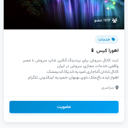
۱۷۱۲ عضو
خدمات
اهورا کیس 📱
ثبت کانال سروش برای برندینگ،آنلاین شاپ سروش با ممبر
واقعی،خدمات مجازی سروش در ایران
اهواز،ایذه،باغ‌ملک،باوی،بهبهان،حمیدیه لینکدونی تلگرام
کردستان،لینکدونی اینستاگرام کردستان،لینکدونی واتساپ کردستان
سراسری
گپ پسرونه قشم،لینکدونی قشم،تبلیغات قشم،فروشگاه
قشم،لینکده قشم خدمات تلگرام خوزستان،خدمات اینستاگرام
خوزستان،خدمات واتساپ خوزستان آگهی کانال تلگرام برای
خدمات،کانال تلگرام در بندرعباس،خدمات مجازی تلگرام برای
عضویت
برندینگ
تلگرام،اینستاگرام،یوتیوب،واتساپ،روبیکا،ایتا،سروش،سایت،استخدام،خدمات،
تبلیغات سریع کانال ایتا در ایران،ثبت کانال ایتا برای فروش