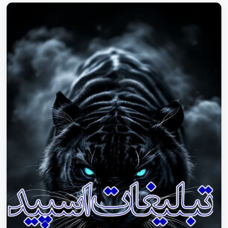
آنلاین،آنلاین شاپ ایتا برای خدمات ثبت لینک خراسان رضوی
استخدام واتساپ خراسان رضوی بازاریابی سروش خراسان رضوی
تبلیغات کانال یوتیوب در شیراز،خدمات یوتیوب برای فروش
محصول،ثبت کانال یوتیوب برای تبلیغات آنلاین تبلیغات کانال
واتساپ با هزینه کم،کانال واتساپ پربازدید ایرانی تلگرام
کهنوج،اینستاگرام کهنوج،یوتیوب کهنوج،واتساپ کهنوج،ایتا
کهنوج،روبیکا کهنوج