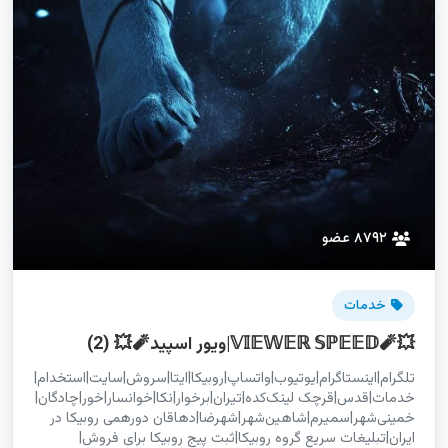
۸۷۹۲ عضو
خدمات
💥🧨𝕍𝕀𝔼𝕎𝔼ℝ 𝕊ℙ𝔼𝔼𝔻|ویور اسپید🧨💥 (2)
تلگرام|اینستاگرام|یوتیوب|واتساپ|روبیکا|ایتا|سروش|سایت|استخدام|
خمینی‌شهر|سمیرم|شاهین‌شهر|شهرضا|دهاقان دورهمی روبیکا در
ایران|تبلیغات سریع گروه روبیکا|ثبت پیج روبیکا برای فروش|