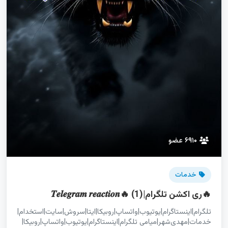
۶۹۱۰ عضو
خدمات
🔥ری اکشن تلگرام|𝑻𝒆𝒍𝒆𝒈𝒓𝒂𝒎 𝒓𝒆𝒂𝒄𝒕𝒊𝒐𝒏🔥 (1)
تلگرام|اینستاگرام|یوتیوب|واتساپ|روبیکا|ایتا|سروش|سایت|استخدام|
خدمات|مهدی‌شهر|میامی تلگرام|اینستاگرام|یوتیوب|واتساپ|روبیکا|