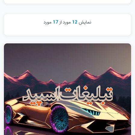
خراسان رضوی
خراسان شمالی
نمایش
12
مورد از
17
مورد
خوزستان
زنجان
سراسری
سمنان
سیستان و بلوچستان
فارس
قزوین
قم
کردستان
کرمان
کرمانشاه
کهگیلویه و بویراحمد