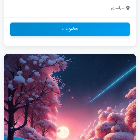
گروهیاب روبیکا برای استخدام تلگرام قم|اینستاگرام قم|یوتیوب قم|
سراسری
واتساپ قم|ایتا قم|روبیکا قم لینکده اصفهان|لینکیاب اصفهان|
چتکده اصفهان|چتیاب اصفهان لینکدونی روبیکا برای تبلیغات محلی|
چتکده روبیکا برای آموزش آنلاین|گروهیاب روبیکا برای فروش
محصول پسرانه واتساپ خراسان رضوی|مختلط روبیکا خراسان
عضویت
رضوی|دورهمی سروش خراسان رضوی چتکده سروش بیرجند|
گروهیاب ایتا بیرجند|لینکیاب سایت بیرجند|لینکدونی یوتیوب
بیرجند گروه چت دخترونه شازند|گروه چت پسرونه شازند|گپ
دخترانه شازند|گروهیاب شازند سروش نیشابور|گروه چت دخترانه
نیشابور|گروه چت پسرانه نیشابور|تبلیغات نیشابور گپ پسرانه
چالوس|گپ دخترونه چالوس|گپ پسرونه چالوس|لینکدونی چالوس
آگهی کانال ایتا برای خدمات|کانال ایتا در بندرعباس|خدمات مجازی
ایتا برای برند