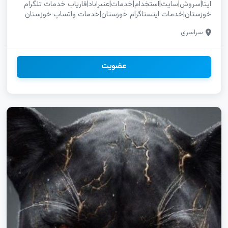
ایتا|سروش|سایت|استخدام|خدمات|عنبراباد|فاریاب خدمات تلگرام
خوزستان|خدمات اینستاگرام خوزستان|خدمات واتساپ خوزستان
تبلیغات سریع کانال روبیکا محلی|کانال روبیکا برای خدمات واقعی|
سراسری
آگهی حرفه‌ای کانال روبیکا کانال|دلگان|زابل|زاهدان|میرجاوه|زهک|
سراوان|سرباز|سیب وسوران|قصرقند|کنارک|مهرستان لینکدونی|
خراسان شمالی|خوزستان|زنجان|سمنان|سیستان و بلوچستان|فارس|
قزوین|قم|کردستان|کرمان|کرمانشاه لینکدونی ایتا هرمزگان|لینکدونی
عضویت
سروش هرمزگان|لینکدونی روبیکا هرمزگان تلگرام رودان|اینستاگرام
رودان|یوتیوب رودان|واتساپ رودان|گروه چت دخترونه رودان گپ
دخترانه سلسله|گپ پسرانه سلسله|گپ دخترونه سلسله گپ|تیران|
برخوار|نکا|خوانسار|خور|چادگان|خمینی‌شهر|سمیرم|شاهین‌شهر|
شهرضا|دهاقان خدمات ایتا کرمان|خدمات سروش کرمان|خدمات
روبیکا کرمان تبلیغات ایتا همدان|تبلیغات سروش همدان|تبلیغات
روبیکا همدان