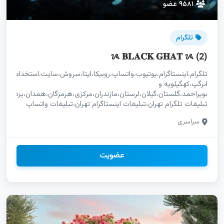
۹۵۸۱ عضو
تلگرام
ᝰ 𝐁𝐋𝐀𝐂𝐊 𝐆𝐇𝐀𝐓 ᝰ (2)
تلگرام،اینستاگرام،یوتیوب،واتساپ،روبیکا،ایتا،سروش،سایت،استخدام،خدم
ابرگپ،کهگیلویه و
بویراحمد،گلستان،گیلان،لرستان،مازندران،مرکزی،هرمزگان،همدان،یزد
تبلیغات تلگرام تهران،تبلیغات اینستاگرام تهران،تبلیغات واتساپ
تهران
سراسری
تلگرام،اینستاگرام،یوتیوب،واتساپ،روبیکا،ایتا،سروش،سایت،استخدام،خدما
ابرگپ،کهنوج،منوجان،کرمان،کوهبنان،فهرج،قلعه‌گنج،عنبرآباد،فاریاب،سیرج
بازاریابی واتساپ کهگیلویه و بویراحمد آگهی رایگان کهگیلویه و
بویراحمد آنلاین شاپ سایت محلی،خدمات سایت برای
عضویت
کسب‌وکار،آگهی سایت تخصصی،سایت پرمخاطب 2025 فروشگاه
تلگرام تهران آنلاین شاپ یوتیوب تهران خدمات روبیکا تهران پیج
سایت تهران فروشگاه آشپزی آنلاین البرز،آنلاین شاپ هنری
اینستاگرام البرز،خدمات طنز و فان سایت البرز تبلیغات ایتا
گلستان،تبلیغات سروش گلستان،تبلیغات روبیکا گلستان آنلاین
شاپ سروش اراک خدمات روبیکا اراک پیج تلگرام اراک ثبت لینک