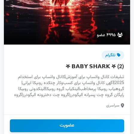
۴۹۹۵ عضو
تلگرام
𖤐 𝗕𝗔𝗕𝗬 𝗦𝗛𝗔𝗥𝗞 𖤐 (2)
تبلیغات کانال واتساپ برای آموزش|کانال واتساپ برای استخدام
2025|آگهی کانال واتساپ برای کسب‌وکار چتکده روبیکا ایرانی|
گروهیاب روبیکا پرمخاطب|لینکیاب گروه روبیکا|لینکدونی روبیکا
رایگان گروه چت پسرانه الیگودرز|گروه چت دخترونه الیگودرز|گروه
چت پسرونه الیگودرز گروه چت دخترونه آمل|گروه چت پسرونه
سراسری
آمل|گپ دخترانه آمل|گپ پسرانه آمل پیج روبیکا پربازدید|گپ روبیکا
برای بازاریابی|لینکدونی روبیکا پربازدید تبلیغات حرفه‌ای کانال ایتا|
کانال ایتا در کرج|آنلاین شاپ ایتا برای فروش|خدمات مجازی کانال
ایتا 2025 گپ دخترانه تربت حیدریه|گپ پسرانه تربت حیدریه|گپ
عضویت
دخترونه تربت حیدریه تلگرام گرمی|اینستاگرام گرمی|یوتیوب گرمی|