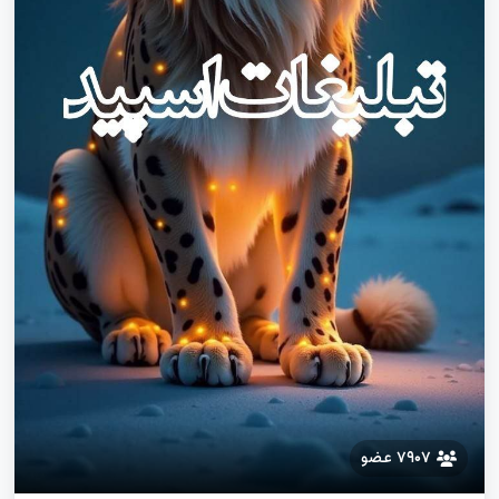
گلستان
گیلان
لرستان
مازندران
مرکزی
هرمزگان
همدان
یزد
۷۹۰۷ عضو