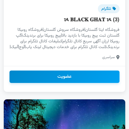
تلگرام
ᝰ 𝐁𝐋𝐀𝐂𝐊 𝐆𝐇𝐀𝐓 ᝰ (3)
فروشگاه ایتا گلستان|فروشگاه سروش گلستان|فروشگاه روبیکا
گلستان ثبت پیج روبیکا با بازدید بالا|پیج روبیکا برای برندینگ|گپ
روبیکا ارزان آگهی سریع کانال تلگرام|تبلیغات کانال تلگرام برای
برندینگ|ثبت کانال تلگرام برای خدمات دیجیتال لینک یاب|آوج|آبیک|
البرز|بوئین‌زهرا|تاکستان|قزوین|جعفرآباد|کهک|سلفچگان|خلجستان|
سراسری
بانه گروهکده تلگرام مشگین شهر|چتکده اینستاگرام مشگین شهر|
گروهیاب واتساپ مشگین شهر تلگرام خمینی شهر|اینستاگرام
خمینی شهر|یوتیوب خمینی شهر|واتساپ خمینی شهر مختلط روبیکا
خوزستان|دورهمی ایتا خوزستان|کانال سروش خوزستان|تبلیغات
عضویت
اینستاگرام خوزستان سایت ایتا مازندران|سایت سروش مازندران|
سایت روبیکا مازندران لینکدونی ایتا قم|لینکدونی سروش قم|
لینکدونی روبیکا قم سروش بوئین زهرا|گروه چت دخترانه بوئین
زهرا|گروه چت پسرانه بوئین زهرا|لینکدونی بوئین زهرا گپ پسرونه
تفت|لینکدونی تفت|تبلیغات تفت|فروشگاه تفت|لینکده تفت
لینکدونی ایتا فارس|لینکدونی سروش فارس|لینکدونی روبیکا فارس