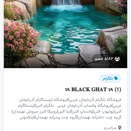
۵۱۸۲ عضو
تلگرام
ᝰ 𝐁𝐋𝐀𝐂𝐊 𝐆𝐇𝐀𝐓 ᝰ (1)
فروشگاه تلگرام آذربایجان غربی|فروشگاه اینستاگرام آذربایجان
غربی|فروشگاه واتساپ آذربایجان غربی تلگرام البرز|اینستاگرام
البرز|یوتیوب البرز|واتساپ البرز|ایتا البرز|روبیکا البرز سروش نهبندان|
گروه چت دخترانه نهبندان|گروه چت پسرانه نهبندان|لینکدونی
نهبندان گروه چت پسرانه صومعه‌سرا|گروه چت دخترونه
سراسری
صومعه‌سرا|گروه چت پسرونه صومعه‌سرا پیج سایت آذربایجان