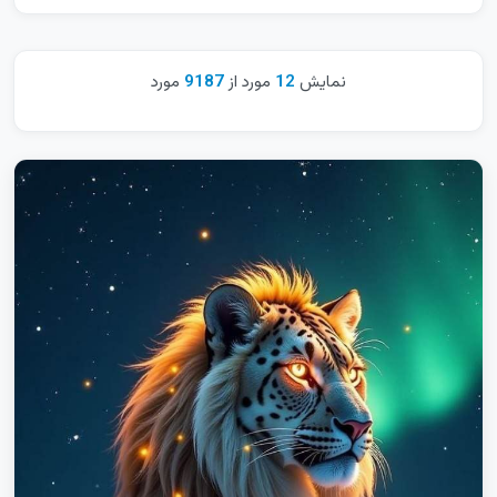
خراسان رضوی
خراسان شمالی
نمایش
12
مورد از
9187
مورد
خوزستان
زنجان
سراسری
سمنان
سیستان و بلوچستان
فارس
قزوین
قم
کردستان
کرمان
کرمانشاه
کهگیلویه و بویراحمد