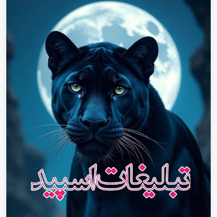
شیر روبیکا نائین،سروش نائین،گروه چت دخترانه نائین،گروه چت
پسرانه نائین