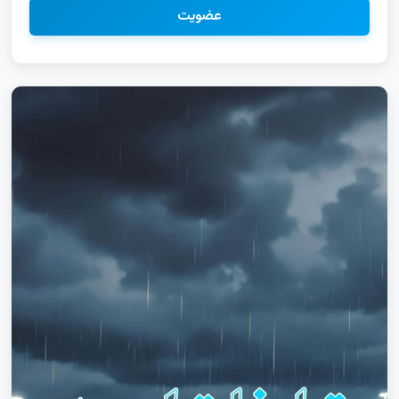
اینستاگرام ری تلگرام|اینستاگرام|یوتیوب|واتساپ|روبیکا|ایتا|سروش|
عضویت
سایت|استخدام|خدمات|سنقر|صحنه فروشگاه رفسنجان|لینکده
رفسنجان|لینکیاب رفسنجان|چتکده رفسنجان|چتیاب رفسنجان|
گروهکده رفسنجان گپ دخترانه مینو دشت|گپ پسرانه مینو دشت|
گپ دخترونه مینو دشت|گروهیاب مینو دشت تلگرام|اینستاگرام|
یوتیوب|واتساپ|روبیکا|ایتا|سروش|سایت|استخدام|خدمات|اذربایجان
شرقی|اذربایجان غربی تبلیغات کانال تلگرام در اصفهان|ثبت کانال
تلگرام برای برندینگ خدمات ایتا تهران|خدمات سروش تهران|
خدمات روبیکا تهران