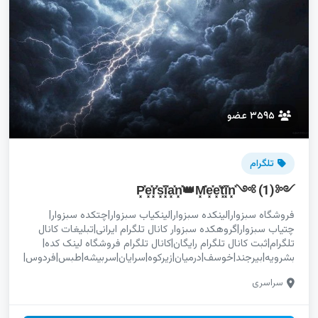
۳۵۹۵ عضو
تلگرام
༺P͓̽e͓̽r͓̽s͓̽i͓̽a͓̽n͓̽👑M͓̽e͓̽e͓̽t͓̽i͓̽n͓̽༺ (1)
فروشگاه سبزوار|لینکده سبزوار|لینکیاب سبزوار|چتکده سبزوار|
چتیاب سبزوار|گروهکده سبزوار کانال تلگرام ایرانی|تبلیغات کانال
تلگرام|ثبت کانال تلگرام رایگان|کانال تلگرام فروشگاه لینک کده|
بشرویه|بیرجند|خوسف|درمیان|زیرکوه|سرایان|سربیشه|طبس|فردوس|
قائنات|نهبندان گروه اینستاگرام خوزستان|گپ تلگرام خوزستان|چت
سراسری
واتساپ خوزستان|گروهکده روبیکا خوزستان تلگرام|اینستاگرام|
یوتیوب|واتساپ|روبیکا|ایتا|سروش|سایت|استخدام|خدمات|گلوگاه|
محمودآباد گروه سروش ری|گپ روبیکا ری|چت ایتا ری|گروهکده