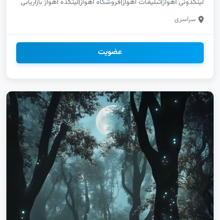
لینکدونی اهواز|تبلیغات اهواز|فروشگاه اهواز|لینکده اهواز بازاریابی
واتساپ آذربایجان شرقی|آگهی رایگان آذربایجان شرقی چتکده
سراسری
سروش کرمان|گروهیاب ایتا کرمان|لینکیاب سایت کرمان|لینکدونی
یوتیوب کرمان تلگرام تالش|اینستاگرام تالش|یوتیوب تالش|واتساپ
تالش|ایتا تالش|روبیکا تالش گروهکده روبیکا برای فروش|تبلیغات
گروه روبیکا برای کسب‌وکار|پیج روبیکا برای خدمات حرفه‌ای تلگرام|
عضویت
اینستاگرام|یوتیوب|واتساپ|روبیکا|ایتا|سروش|سایت|استخدام|خدما|
نور|نوشهر لینکدونی تلگرام زنجان|لینکدونی اینستاگرام زنجان|
لینکدونی واتساپ زنجان گپ پسرانه مرودشت|گپ دخترونه
مرودشت|گپ پسرونه مرودشت|تبلیغات مرودشت لینکده نجف
آباد|لینکیاب نجف آباد|چتکده نجف آباد|چتیاب نجف آباد|گروهیاب
نجف آباد پیج سروش مشگین شهر|ثبت لینک مشگین شهر|دخترانه
سروش مشگین شهر