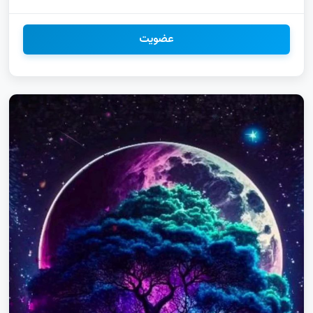
شرقی|ثبت لینک آذربایجان شرقی|استخدام اینستاگرام آذربایجان
شرقی آنلاین شاپ تلگرام با بازدید بالا|آگهی کانال تلگرام در ایران ثبت
کانال سروش برای تبلیغات دیجیتال|کانال سروش پرمخاطب ایرانی|
عضویت
تبلیغات کانال سروش برای کسب‌وکار تلگرام حاجی آباد|اینستاگرام
حاجی آباد|یوتیوب حاجی آباد|واتساپ حاجی آباد گپ دخترانه نجف
آباد|گپ پسرانه نجف آباد|گپ دخترونه نجف آباد|گروهکده نجف آباد
ثبت کانال سروش رایگان|کانال سروش فروشگاه|آنلاین شاپ
سروش|خدمات سروش ایرانی چتکده سروش برای کسب‌وکارهای
کوچک|لینکدونی سروش برای تبلیغات|گروه سروش در شیراز تلگرام
مهریز|اینستاگرام مهریز|یوتیوب مهریز|واتساپ مهریز|ایتا مهریز|
گروهکده مهریز