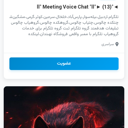
◄°ll° Meeting Voice Chat °ll°► (13)
تلگرام،اردبیل،بیله‌سوار،پارس‌آباد،خلخال،سرعین،کوثر،گرمی،مشگین‌شهر،نمی
چتکده چالوس،چتیاب چالوس،گروهکده چالوس،گروهیاب چالوس
تبلیغات هدفمند گروه تلگرام ثبت گروه تلگرام برای خدمات
گروهیاب تلگرام با ممبر واقعی فروشگاه نهبندان،لینکده
نهبندان،لینکیاب نهبندان،چتکده نهبندان،چتیاب نهبندان،گروهکده
سراسری
نهبندان لینکدونی تلگرام قم،لینکدونی اینستاگرام قم،لینکدونی ایتا
قم تبلیغات هدفمند کانال یوتیوب،کانال یوتیوب در تهران،آنلاین
شاپ یوتیوب ایرانی تبلیغات کانال واتساپ در قم،خدمات واتساپ
برای آموزش آنلاین،ثبت کانال واتساپ برای برندینگ 2025
عضویت
تلگرام،اینستاگرام،یوتیوب،واتساپ،روبیکا،ایتا،سروش،سایت،استخدام،خ
ایتا پلدختر،روبیکا پلدختر،سروش پلدختر،گروه چت دخترانه پلدختر
گروه ایتا در تهران،گپ ایتا برای بازاریابی،لینکدونی ایتا پربازدید
لینکیاب سروش برای فروش محصول،گروه سروش برای تبلیغات
آنلاین،گپ سروش در اصفهان آگهی سریع کانال واتساپ،تبلیغات
کانال واتساپ برای برندینگ،ثبت کانال واتساپ برای خدمات
دیجیتال