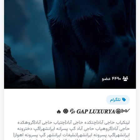
۴۴۹۰ عضو
تلگرام
༺🤩𝑮𝑨𝑷 𝑳𝑼𝑿𝑼𝑹𝒀𝑨 💦 🧿 🔥
لینکیاب حاجی آباد|چتکده حاجی آباد|چتیاب حاجی آباد|گروهکده
حاجی آباد|گروهیاب حاجی آباد گپ پسرانه ایرانشهر|گپ دخترونه
ایرانشهر|گپ پسرونه ایرانشهر|تبلیغات ایرانشهر گپ پسرونه اهواز|