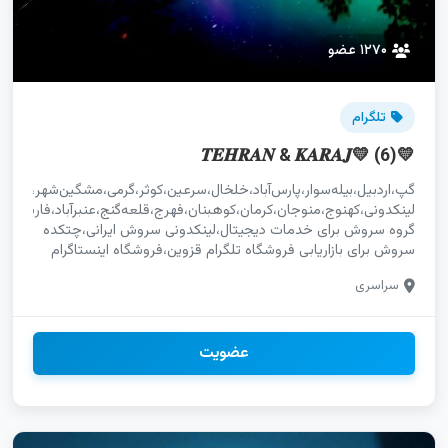
۱۲۷۰ عضو
تلگرام
💛𝑻𝑬𝑯𝑹𝑨𝑵 & 𝑲𝑨𝑹𝑨𝑱💛 (6)
گپ،اردبیل،بیله‌سوار،پارس‌آباد،خلخال،سرعین،کوثر،گرمی،مشگین‌شهر،نمین،ن
لینکدونی،کهنوج،منوجان،کرمان،کوهبنان،فهرج،قلعه‌گنج،عنبرآباد،فاریاب،س
گروه سروش برای خدمات دیجیتال،لینکدونی سروش ایرانی،چتکده
سروش برای بازاریابی فروشگاه تلگرام قزوین،فروشگاه اینستاگرام
قزوین،فروشگاه ایتا قزوین استخدام سروش گلستان بازاریابی ایتا
سراسری
گلستان آگهی رایگان گلستان گپ پسرانه مشهد،گپ دخترونه
مشهد،گپ پسرونه مشهد،لینکدونی مشهد،گروهیاب مشهد لینکده
بانه،لینکیاب بانه،چتکده بانه،چتیاب بانه،گروهکده بانه،گروهیاب
بانه گپ پسرانه البرز،گپ دخترونه البرز،گپ پسرونه البرز،لینکدونی
عضویت
البرز گروه چت دخترونه ایرانشهر،گروه چت پسرونه ایرانشهر،گپ
دخترانه ایرانشهر،گروهیاب ایرانشهر تلگرام میناب،اینستاگرام
میناب،یوتیوب میناب،واتساپ میناب،ایتا میناب،روبیکا میناب
تلگرام،اینستاگرام،یوتیوب،واتساپ،روبیکا،ایتا،سروش،سایت،استخدام،خد