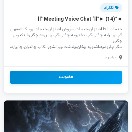
تلگرام
◄°ll° Meeting Voice Chat °ll°► (14)
خدمات ایتا اصفهان،خدمات سروش اصفهان،خدمات روبیکا اصفهان
گپ پسرانه چگنی،گپ دخترونه چگنی،گپ پسرونه چگنی،لینکدونی
چگنی
تلگرام،ارومیه،اشنویه،بوکان،پلدشت،پیرانشهر،تکاب،چالدران،چایپاره،خ
چنل،اردل،بروجن،بن،سامان،شهرکرد،فارسان،کوهرنگ،کیار،لردگان،اسدآباد،بها
سراسری
خدمات مجازی در کرج،تبلیغات خدمات برای برند محلی،خدمات
برای تبلیغات سریع فروشگاه تلگرام تهران،فروشگاه اینستاگرام
تهران،فروشگاه واتساپ تهران تبلیغات روبیکا قم،تبلیغات سروش
قم،تبلیغات واتساپ قم دورهمی تلگرام خراسان جنوبی کانال
عضویت
واتساپ خراسان جنوبی تبلیغات سایت خراسان جنوبی سایت ایتا
همدان،سایت سروش همدان،سایت روبیکا همدان گروه چت
پسرانه آبادان،گروه چت دخترونه آبادان،گروه چت پسرونه آبادان
لینک یاب،تویسرکان،رزن،فامنین،کبودرآهنگ،ملایر،نهاوند،همدان
سایت ایتا سمنان،سایت سروش سمنان،سایت روبیکا سمنان