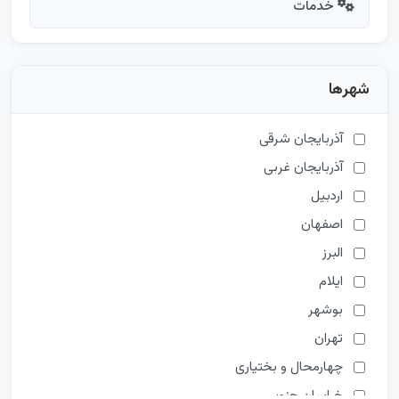
خدمات
شهرها
آذربایجان شرقی
آذربایجان غربی
اردبیل
اصفهان
البرز
ایلام
بوشهر
تهران
چهارمحال و بختیاری
خراسان جنوبی