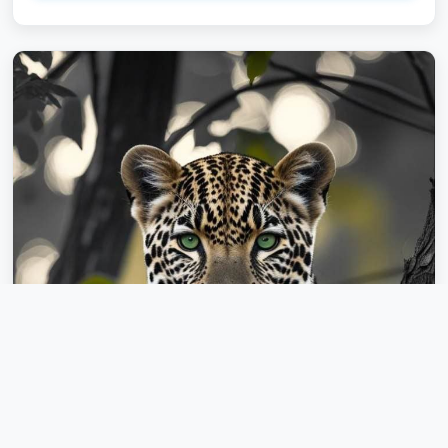
واتساپ گرمی|ایتا گرمی|روبیکا گرمی تلگرام|اینستاگرام|یوتیوب|
واتساپ|روبیکا|ایتا|سروش|سایت|استخدام|خدمات|خوی|سردشت
روبیکا کبودرآهنگ|سروش کبودرآهنگ|گروه چت دخترانه کبودرآهنگ
تلگرام قروه|اینستاگرام قروه|یوتیوب قروه|واتساپ قروه|ایتا قروه|
روبیکا قروه تلگرام البرز|اینستاگرام البرز|یوتیوب البرز|واتساپ البرز|
ایتا البرز|روبیکا البرز