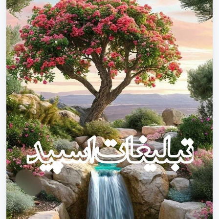
اراک لینکده سروش ایرانی،گروه سروش دخترانه،گپ سروش
پسرانه،چت سروش مختلط