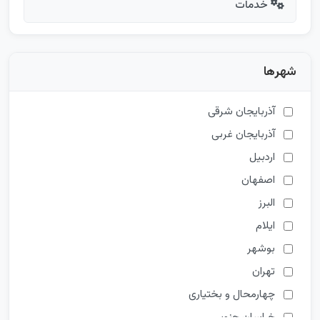
خدمات
شهرها
آذربایجان شرقی
آذربایجان غربی
اردبیل
اصفهان
البرز
ایلام
بوشهر
تهران
چهارمحال و بختیاری
خراسان جنوبی