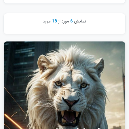
خراسان رضوی
خراسان شمالی
نمایش
6
مورد از
18
مورد
خوزستان
زنجان
سراسری
سمنان
سیستان و بلوچستان
فارس
قزوین
قم
کردستان
کرمان
کرمانشاه
کهگیلویه و بویراحمد