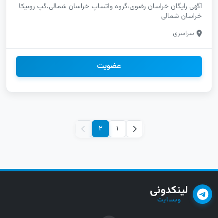
آگهی رایگان خراسان رضوی،گروه واتساپ خراسان شمالی،گپ روبیکا
خراسان شمالی
سراسری
عضویت
۲
۱
لینکدونی
وبسایت