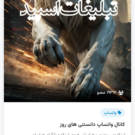
گلستان
گیلان
لرستان
مازندران
مرکزی
هرمزگان
همدان
یزد
۱۹۳۱۲ عضو
واتساپ
کانال واتساپ دانستنی های روز
لینکدونی یوتیوب خراسان رضوی،لینکده تلگرام خراسان