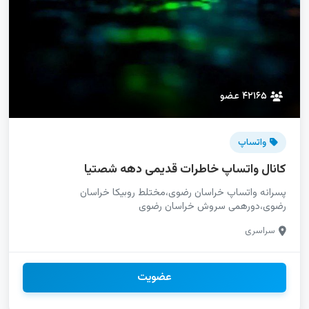
۴۲۱۶۵ عضو
واتساپ
کانال واتساپ خاطرات قدیمی دهه شصتیا
پسرانه واتساپ خراسان رضوی،مختلط روبیکا خراسان
رضوی،دورهمی سروش خراسان رضوی
سراسری
عضویت